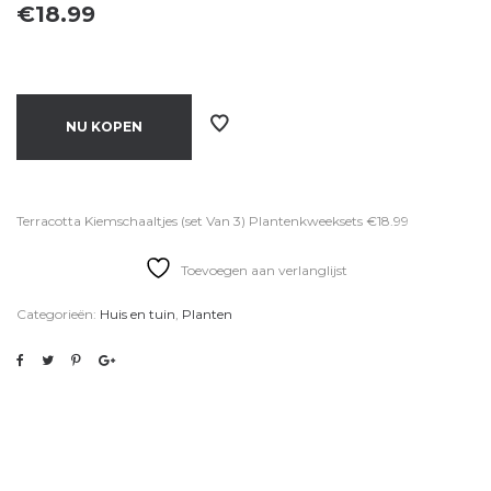
€
18.99
NU KOPEN
Terracotta Kiemschaaltjes (set Van 3) Plantenkweeksets €18.99
Toevoegen aan verlanglijst
Categorieën:
Huis en tuin
,
Planten