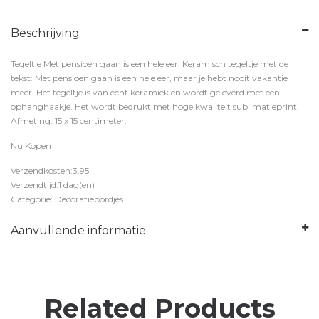
Beschrijving
Tegeltje Met pensioen gaan is een hele eer. Keramisch tegeltje met de
tekst: Met pensioen gaan is een hele eer, maar je hebt nooit vakantie
meer. Het tegeltje is van echt keramiek en wordt geleverd met een
ophanghaakje. Het wordt bedrukt met hoge kwaliteit sublimatieprint.
Afmeting: 15 x 15 centimeter.
Nu Kopen
Verzendkosten:3.95
Verzendtijd:1 dag(en)
Categorie: Decoratiebordjes
Aanvullende informatie
Related Products