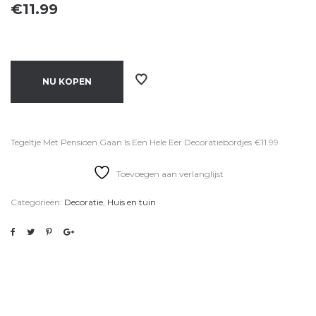
€
11.99
NU KOPEN
Tegeltje Met Pensioen Gaan Is Een Hele Eer Decoratiebordjes €11.99
Toevoegen aan verlanglijst
Categorieën:
Decoratie
,
Huis en tuin