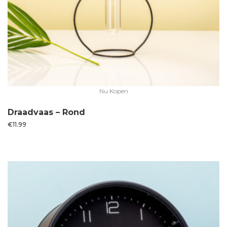
Nu Kopen
Draadvaas – Rond
€
11.99