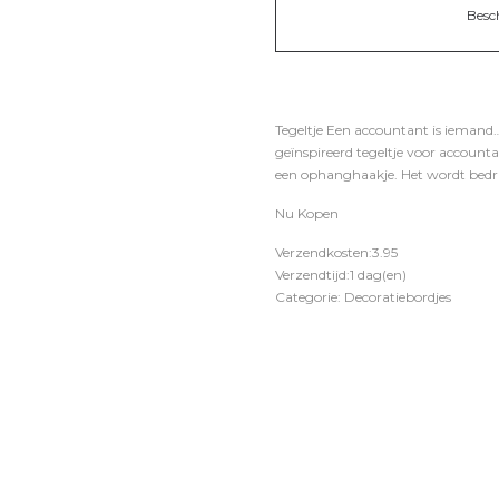
Besc
Tegeltje Een accountant is iemand…
geïnspireerd tegeltje voor account
een ophanghaakje. Het wordt bedruk
Nu Kopen
Verzendkosten:3.95
Verzendtijd:1 dag(en)
Categorie: Decoratiebordjes