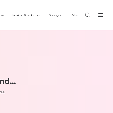
uin
Keuken & eetkamer
Speelgoed
Meer
and…
AND…