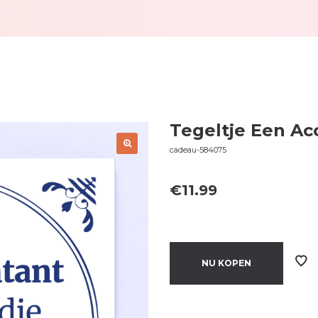
Tegeltje Een Ac
cadeau-584075
€
11.99
NU KOPEN