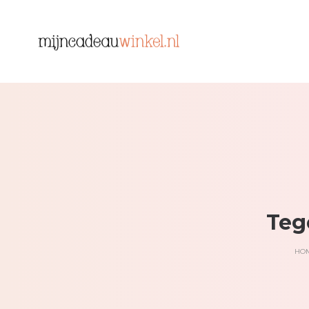
Teg
HO