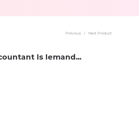
Previous
/
Next Product
countant Is Iemand…