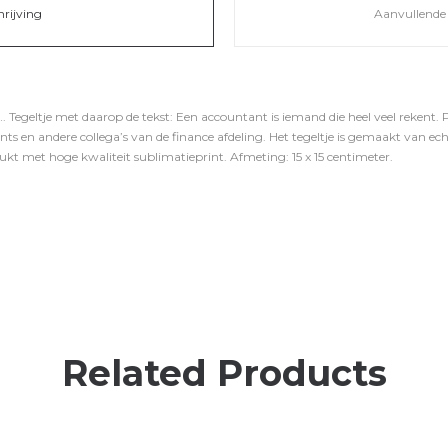
hrijving
Aanvullende 
. Tegeltje met daarop de tekst: Een accountant is iemand die heel veel rekent.
ants en andere collega’s van de finance afdeling. Het tegeltje is gemaakt van 
t met hoge kwaliteit sublimatieprint. Afmeting: 15 x 15 centimeter.
Related Products