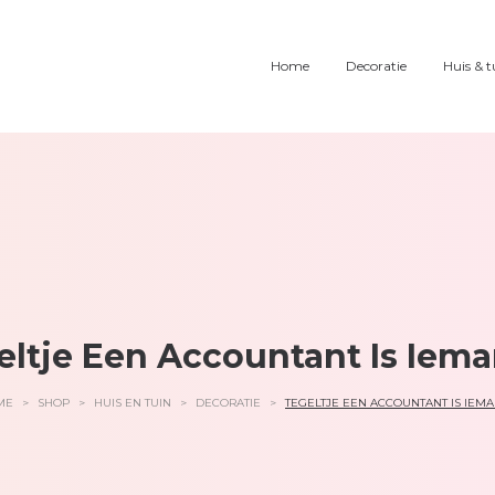
Home
Decoratie
Huis & t
eltje Een Accountant Is Iem
ME
>
SHOP
>
HUIS EN TUIN
>
DECORATIE
>
TEGELTJE EEN ACCOUNTANT IS IEM