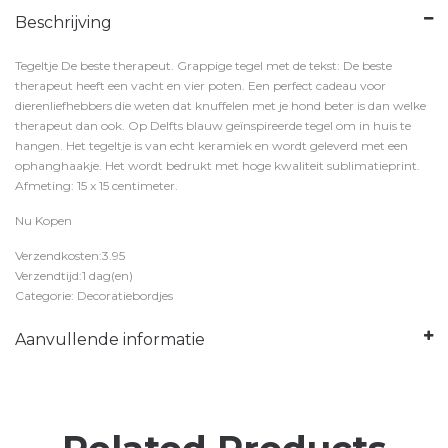
Beschrijving
Tegeltje De beste therapeut. Grappige tegel met de tekst: De beste
therapeut heeft een vacht en vier poten. Een perfect cadeau voor
dierenliefhebbers die weten dat knuffelen met je hond beter is dan welke
therapeut dan ook. Op Delfts blauw geïnspireerde tegel om in huis te
hangen. Het tegeltje is van echt keramiek en wordt geleverd met een
ophanghaakje. Het wordt bedrukt met hoge kwaliteit sublimatieprint.
Afmeting: 15 x 15 centimeter.
Nu Kopen
Verzendkosten:3.95
Verzendtijd:1 dag(en)
Categorie: Decoratiebordjes
Aanvullende informatie