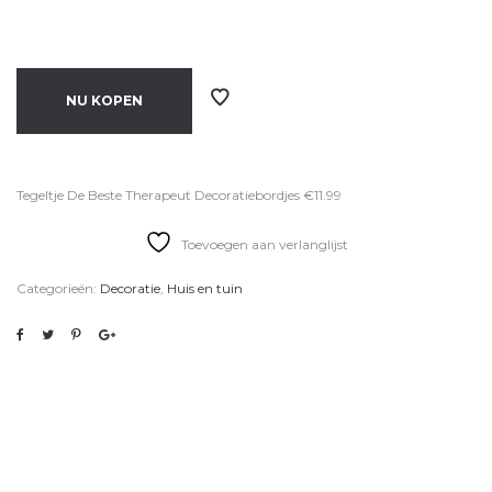
NU KOPEN
Tegeltje De Beste Therapeut Decoratiebordjes €11.99
Toevoegen aan verlanglijst
Categorieën:
Decoratie
,
Huis en tuin