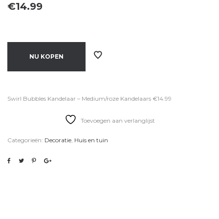
€
14.99
NU KOPEN
Swirl Bubbles Kandelaar – Medium/roze Kandelaars €14.99
Toevoegen aan verlanglijst
Categorieën:
Decoratie
,
Huis en tuin