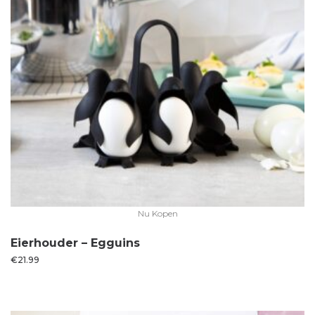
Nu Kopen
Eierhouder – Egguins
€
21.99