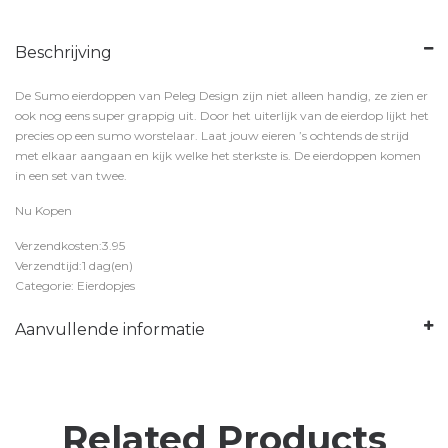
Beschrijving
De Sumo eierdoppen van Peleg Design zijn niet alleen handig, ze zien er
ook nog eens super grappig uit. Door het uiterlijk van de eierdop lijkt het
precies op een sumo worstelaar. Laat jouw eieren ’s ochtends de strijd
met elkaar aangaan en kijk welke het sterkste is. De eierdoppen komen
in een set van twee.
Nu Kopen
Verzendkosten:3.95
Verzendtijd:1 dag(en)
Categorie: Eierdopjes
Aanvullende informatie
Related Products