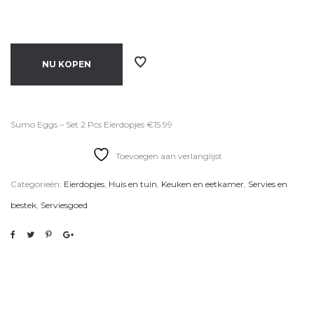
NU KOPEN
Sumo Eggs – Set 2 Pcs Eierdopjes €15.99
Toevoegen aan verlanglijst
Categorieën:
Eierdopjes
,
Huis en tuin
,
Keuken en eetkamer
,
Servies en
bestek
,
Serviesgoed