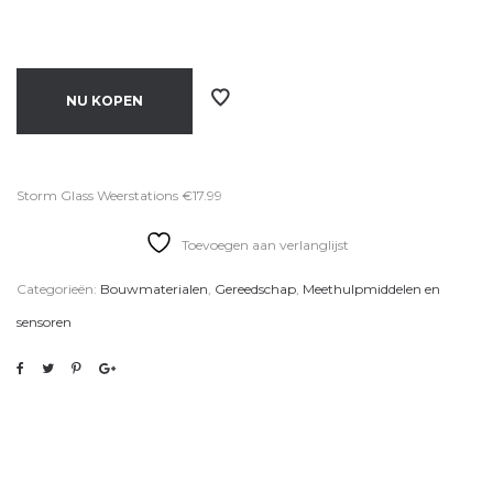
NU KOPEN
Storm Glass Weerstations €17.99
Toevoegen aan verlanglijst
Categorieën:
Bouwmaterialen
,
Gereedschap
,
Meethulpmiddelen en
sensoren