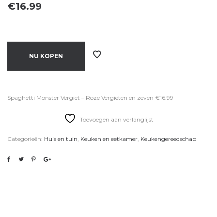
€
16.99
NU KOPEN
Spaghetti Monster Vergiet – Roze Vergieten en zeven €16.99
Toevoegen aan verlanglijst
Categorieën:
Huis en tuin
,
Keuken en eetkamer
,
Keukengereedschap