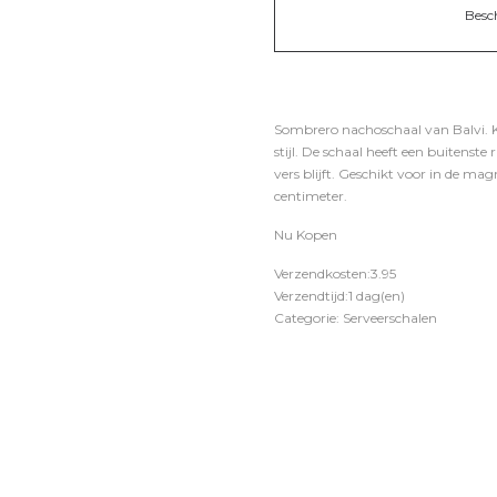
Besc
Sombrero nachoschaal van Balvi. K
stijl. De schaal heeft een buitenst
vers blijft. Geschikt voor in de ma
centimeter.
Nu Kopen
Verzendkosten:3.95
Verzendtijd:1 dag(en)
Categorie: Serveerschalen