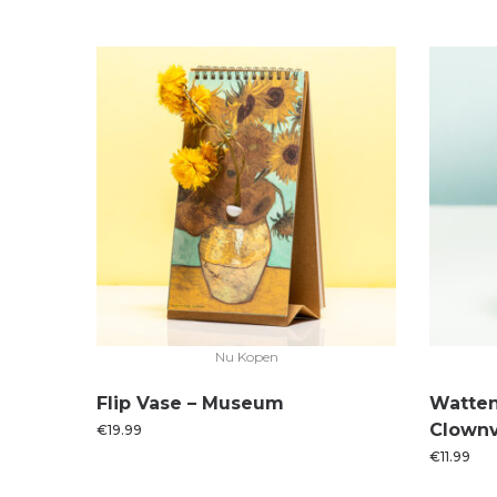
Nu Kopen
Flip Vase – Museum
Watten
Clownv
€
19.99
€
11.99