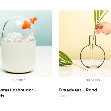
Nu Kopen
Nu Kopen
staafjeshouder –
Draadvaas – Rond
is
€
11.99