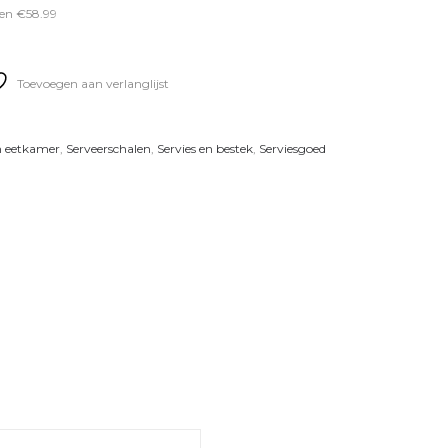
en €58.99
Toevoegen aan verlanglijst
n eetkamer
,
Serveerschalen
,
Servies en bestek
,
Serviesgoed