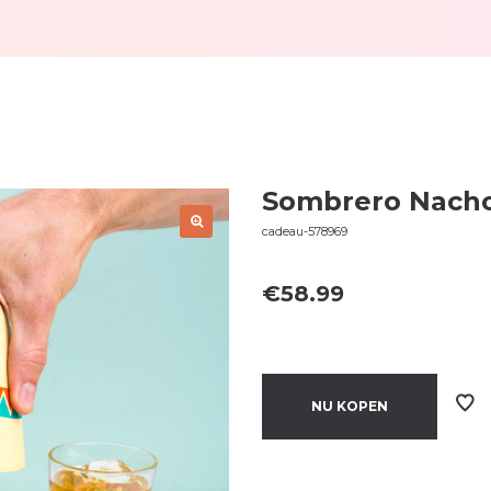
Sombrero Nacho
cadeau-578969
€
58.99
NU KOPEN