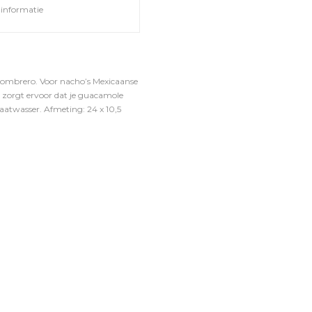
informatie
sombrero. Voor nacho’s Mexicaanse
el zorgt ervoor dat je guacamole
vaatwasser. Afmeting: 24 x 10,5