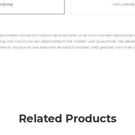
hrijving
Aanvullende 
eramieken schaal om nacho’s op te serveren, in de vorm van een Mexicaanse 
e ring voor nacho’s en een dipschaaltje in het midden voor guacamole. Het deks
gnetron, dus je kunt ook kaas over de nacho's smelten. Niet geschikt voor in de 
Related Products