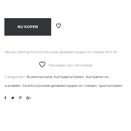
NU KOPEN
Sleutel Zakmes Multifunctionele gereedschappen en messen €14.99
Toevoegen aan verlanglijst
Categorieën:
Buitenrecreatie
,
Kampeerartikelen
,
Kamperen en
wandelen
,
Multifunctionele gereedschappen en messen
,
Sportartikelen