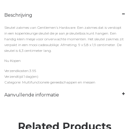
Beschrijving
Sleutel zakmes van Gentlemen’s Hardware. Een zakmes dat is verstopt
in een koperkleurige sleutel die je aan je sleutelbos kunt hangen. Een
handig klein mesje voor onverwachte momenten. Het sleutel zakmes zit
verpakt in een mooi cadeaublikje. Afmeting: 9 x 5,8 x 1,9 centimeter. De
sleutel is 6,3 centimeter lang.
Nu Kopen
Verzendkosten:3.95
Verzendtijd:1 dag(en)
Categorie: Multifunctionele gereedschappen en messen
Aanvullende informatie
Related Products