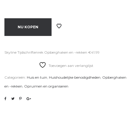
NU KOPEN
Skyline Tijdschriftenrek Opberghaken en -rekken €41.99
Toevoegen aan verlanglijst
Categorieën:
Huis en tuin
,
Huishoudelijke benodigdheden
,
Opberghaken
en -rekken
,
Opruimen en organiseren