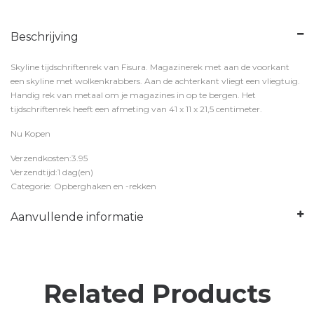
Beschrijving
Skyline tijdschriftenrek van Fisura. Magazinerek met aan de voorkant
een skyline met wolkenkrabbers. Aan de achterkant vliegt een vliegtuig.
Handig rek van metaal om je magazines in op te bergen. Het
tijdschriftenrek heeft een afmeting van 41 x 11 x 21,5 centimeter.
Nu Kopen
Verzendkosten:3.95
Verzendtijd:1 dag(en)
Categorie: Opberghaken en -rekken
Aanvullende informatie
Related Products