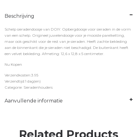
Beschrijving
Schelp sieradendoosje van DOIY. Opbergdoosje voor sieraden in de vorm
van een schelp. Origineel juwelendoosje voor je mooiste parelketting,
maar ook geschikt voor de rest van je sieraden. Heeft zachte bekleding
aan de binnenkant die je sieraden niet beschadigd. De buitenkant heeft
een velvet bekleding. Afmeting: 12,6 x 12,8 x 5 centimeter.
Nu Kopen
Verzendkosten:3.95
Verzendtijd:1 dag(en)
Categorie: Sieradenhouders
Aanvullende informatie
Related Products