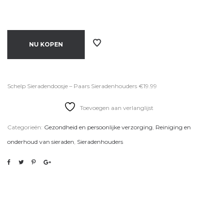
NU KOPEN
Schelp Sieradendoosje – Paars Sieradenhouders €19.99
Toevoegen aan verlanglijst
Categorieën:
Gezondheid en persoonlijke verzorging
,
Reiniging en
onderhoud van sieraden
,
Sieradenhouders