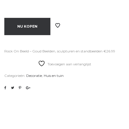
NU KOPEN
Rock On Beeld – Goud Beelden, sculpturen en standbeelden €26.99
Toevoegen aan verlanglijst
Categorieën:
Decoratie
,
Huis en tuin