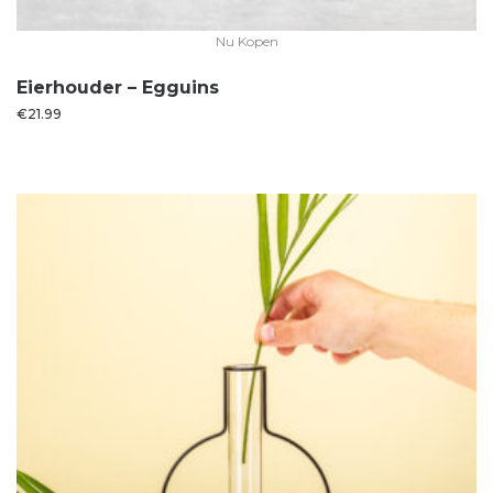
Nu Kopen
Eierhouder – Egguins
€
21.99