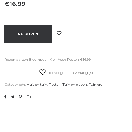
€
16.99
NU KOPEN
Regenlaarzen Bloempot – Klein/rood Potten €16.99
Toevoegen aan verlanglijst
Categorieën:
Huis en tuin
,
Potten
,
Tuin en gazon
,
Tuinieren