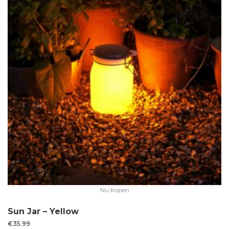
Nu Kopen
Sun Jar – Yellow
€
35.99