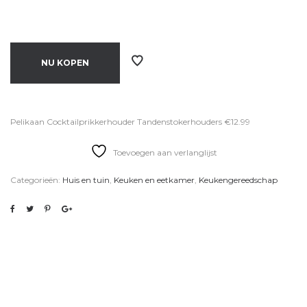
NU KOPEN
Pelikaan Cocktailprikkerhouder Tandenstokerhouders €12.99
Toevoegen aan verlanglijst
Categorieën:
Huis en tuin
,
Keuken en eetkamer
,
Keukengereedschap