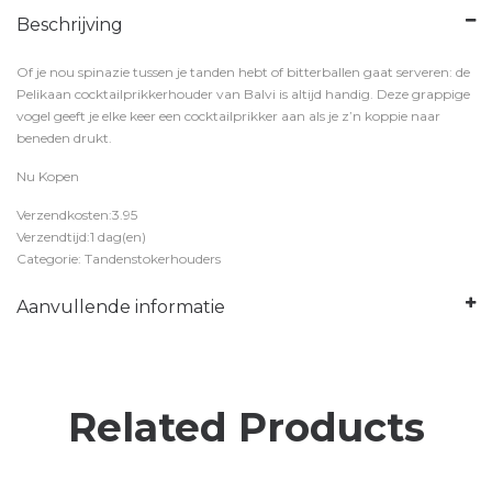
Beschrijving
Of je nou spinazie tussen je tanden hebt of bitterballen gaat serveren: de
Pelikaan cocktailprikkerhouder van Balvi is altijd handig. Deze grappige
vogel geeft je elke keer een cocktailprikker aan als je z’n koppie naar
beneden drukt.
Nu Kopen
Verzendkosten:3.95
Verzendtijd:1 dag(en)
Categorie: Tandenstokerhouders
Aanvullende informatie
Related Products