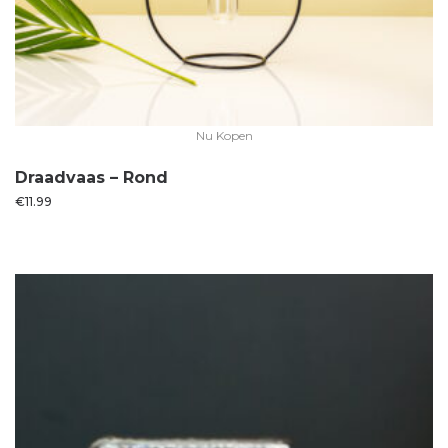
Nu Kopen
Draadvaas – Rond
€
11.99