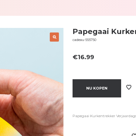
Papegaai Kurke
cadeau-555750
€
16.99
NU KOPEN
Papegaai Kurkentrekker Verjaardag