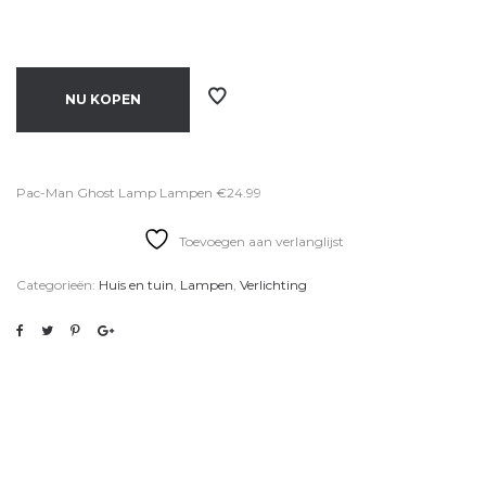
NU KOPEN
Pac-Man Ghost Lamp Lampen €24.99
Toevoegen aan verlanglijst
Categorieën:
Huis en tuin
,
Lampen
,
Verlichting