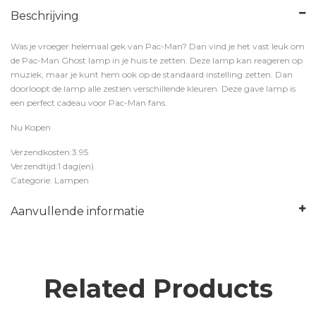
Beschrijving
Was je vroeger helemaal gek van Pac-Man? Dan vind je het vast leuk om
de Pac-Man Ghost lamp in je huis te zetten. Deze lamp kan reageren op
muziek, maar je kunt hem ook op de standaard instelling zetten. Dan
doorloopt de lamp alle zestien verschillende kleuren. Deze gave lamp is
een perfect cadeau voor Pac-Man fans.
Nu Kopen
Verzendkosten:3.95
Verzendtijd:1 dag(en)
Categorie: Lampen
Aanvullende informatie
Related Products