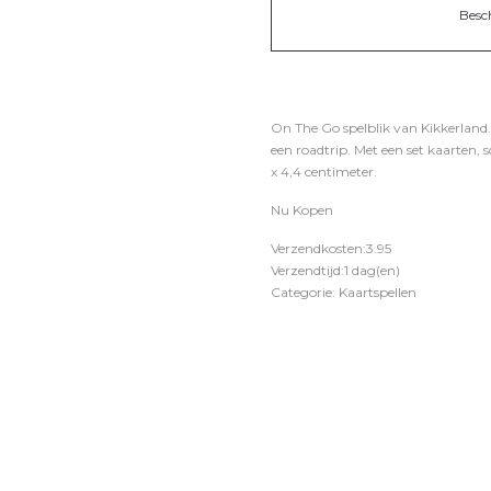
Besc
On The Go spelblik van Kikkerland.
een roadtrip. Met een set kaarten, 
x 4,4 centimeter.
Nu Kopen
Verzendkosten:3.95
Verzendtijd:1 dag(en)
Categorie: Kaartspellen