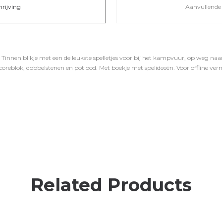
hrijving
Aanvullende 
 Tinnen blikje met een de leukste spelletjes voor bij het kampvuur, op weg naa
scoreblok, dobbelstenen en potlood. Met boekje met spelideeën. Voor offline ver
Related Products