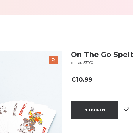
On The Go Spelb
cadeau-531100
€
10.99
NU KOPEN