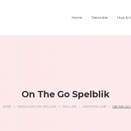
Home
Decoratie
Huis & t
On The Go Spelblik
>
SHOP
>
SPEELGOED EN SPELLEN
>
SPELLEN
>
KAARTSPELLEN
>
ON THE GO 