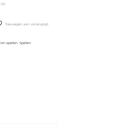
0.99
Toevoegen aan verlanglijst
 en spellen
,
Spellen