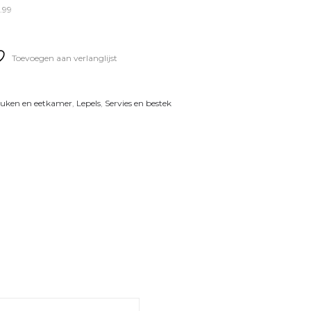
.99
Toevoegen aan verlanglijst
uken en eetkamer
,
Lepels
,
Servies en bestek