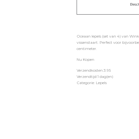
Besc
Oceaan lepels (set van 4) van Winkee
vissenstaart. Perfect voor bijvoorbe
centimeter.
Nu Kopen
Verzendkosten:3.95
Verzendtijd:1 dag(en)
Categorie: Lepels