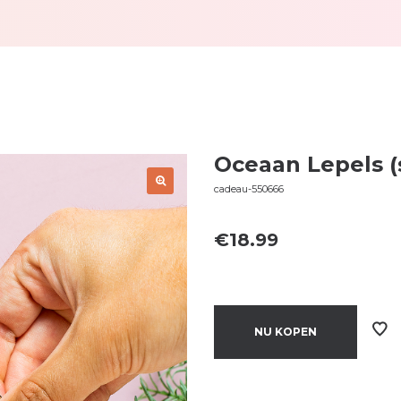
Oceaan Lepels (
cadeau-550666
€
18.99
NU KOPEN