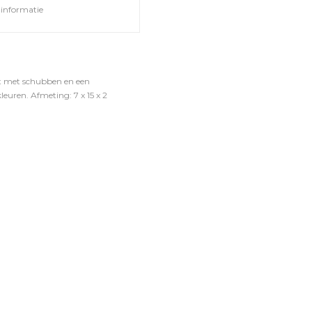
informatie
leet met schubben en een
leuren. Afmeting: 7 x 15 x 2