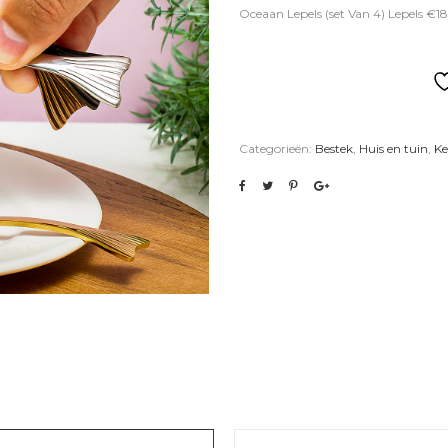
Oceaan Lepels (set Van 4) Lepels €18
Categorieën:
Bestek
,
Huis en tuin
,
Ke