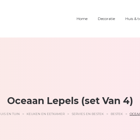
Home
Decoratie
Huis & t
Oceaan Lepels (set Van 4)
UIS EN TUIN
>
KEUKEN EN EETKAMER
>
SERVIES EN BESTEK
>
BESTEK
>
OCEAA