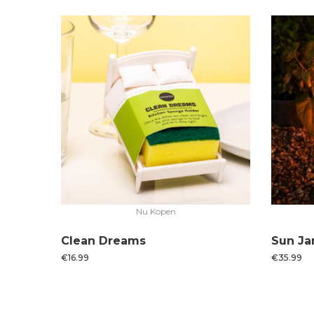
Nu Kopen
Clean Dreams
Sun Jar
€
16.99
€
35.99