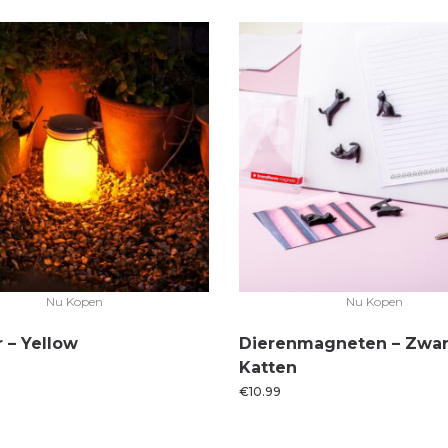
Nu Kopen
Nu Kopen
 – Yellow
Dierenmagneten – Zwar
Katten
€
10.99