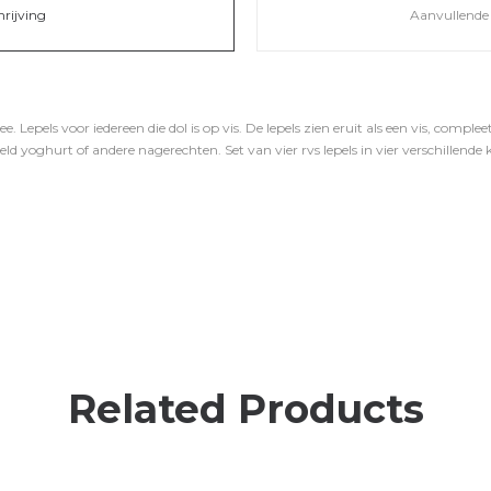
hrijving
Aanvullende 
. Lepels voor iedereen die dol is op vis. De lepels zien eruit als een vis, comp
eld yoghurt of andere nagerechten. Set van vier rvs lepels in vier verschillende k
Related Products