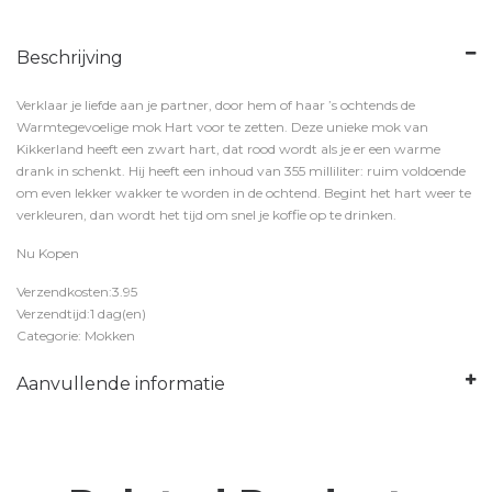
Beschrijving
Verklaar je liefde aan je partner, door hem of haar ’s ochtends de
Warmtegevoelige mok Hart voor te zetten. Deze unieke mok van
Kikkerland heeft een zwart hart, dat rood wordt als je er een warme
drank in schenkt. Hij heeft een inhoud van 355 milliliter: ruim voldoende
om even lekker wakker te worden in de ochtend. Begint het hart weer te
verkleuren, dan wordt het tijd om snel je koffie op te drinken.
Nu Kopen
Verzendkosten:3.95
Verzendtijd:1 dag(en)
Categorie: Mokken
Aanvullende informatie