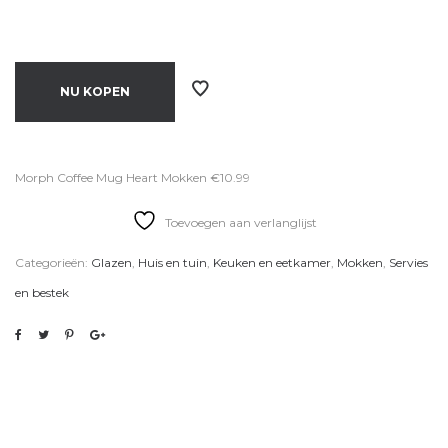
NU KOPEN
Morph Coffee Mug Heart Mokken €10.99
Toevoegen aan verlanglijst
Categorieën:
Glazen
,
Huis en tuin
,
Keuken en eetkamer
,
Mokken
,
Servies
en bestek