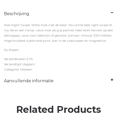
Beschrijving
Mok Right Swipe. Witte mok met de tekst: You’re the best right swipe of
my life en een hartje. Lieve mok als jij je partner hebt leren kennen op een
datingapp. Leuk voor Valentijn of gewoon zomaar. Inhoud: 325 milliliter.
Hoge kwaliteit sublimatie print, kan in de vaatwasser en magnetron.
Nu Kopen
Verzendkosten:3.95
Verzendtijd:1 dag(en)
Categorie: Mokken
Aanvullende informatie
Related Products