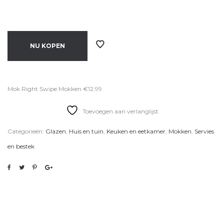
NU KOPEN
Mok Right Swipe Mokken €12.99
Toevoegen aan verlanglijst
Categorieën:
Glazen
,
Huis en tuin
,
Keuken en eetkamer
,
Mokken
,
Servies
en bestek