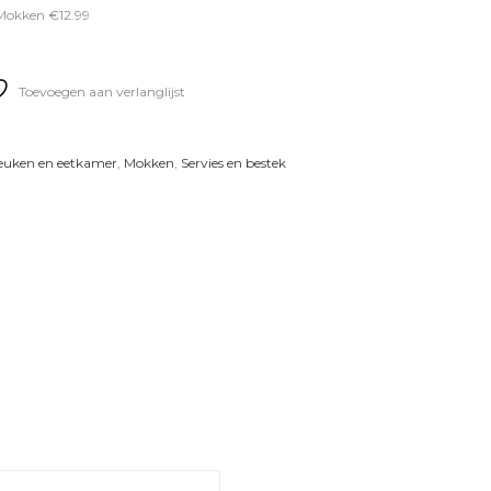
Mokken €12.99
Toevoegen aan verlanglijst
euken en eetkamer
,
Mokken
,
Servies en bestek