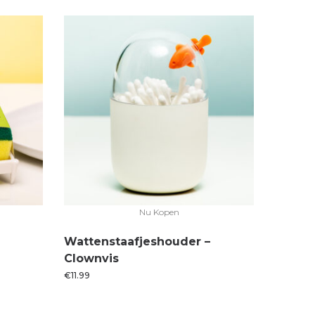
Nu Kopen
Wattenstaafjeshouder –
Clownvis
€
11.99