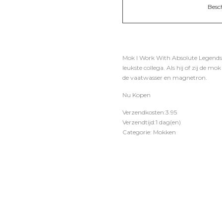
Besc
Mok I Work With Absolute Legends.
leukste collega. Als hij of zij de m
de vaatwasser en magnetron.
Nu Kopen
Verzendkosten:3.95
Verzendtijd:1 dag(en)
Categorie: Mokken