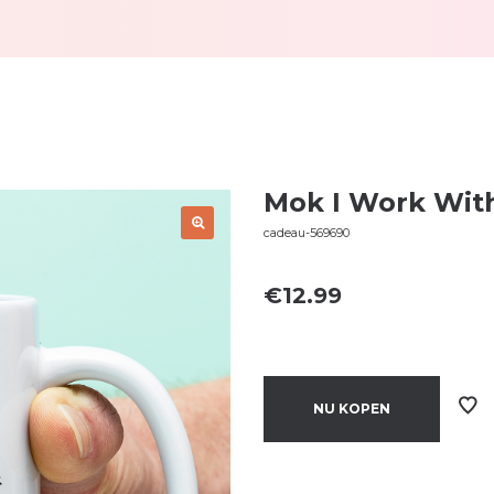
Mok I Work Wit
cadeau-569690
€
12.99
NU KOPEN