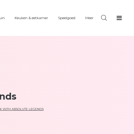
uin
Keuken & eetkamer
Speelgoed
Meer
ends
K WITH ABSOLUTE LEGENDS