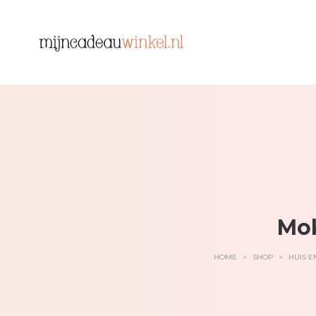
Mok
HOME
>
SHOP
>
HUIS E