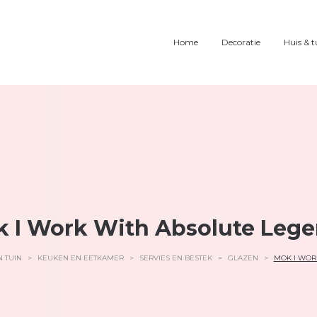
Home
Decoratie
Huis & t
 I Work With Absolute Leg
N TUIN
>
KEUKEN EN EETKAMER
>
SERVIES EN BESTEK
>
GLAZEN
>
MOK I WOR