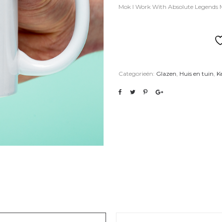
Mok I Work With Absolute Legends 
Categorieën:
Glazen
,
Huis en tuin
,
K