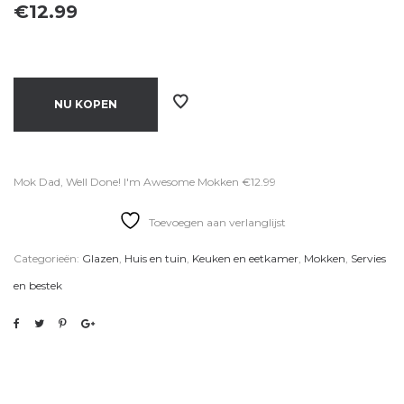
€
12.99
NU KOPEN
Mok Dad, Well Done! I'm Awesome Mokken €12.99
Toevoegen aan verlanglijst
Categorieën:
Glazen
,
Huis en tuin
,
Keuken en eetkamer
,
Mokken
,
Servies
en bestek