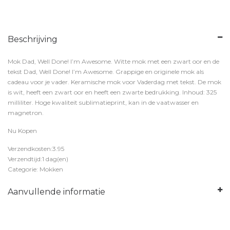
Beschrijving
Mok Dad, Well Done! I’m Awesome. Witte mok met een zwart oor en de
tekst Dad, Well Done! I’m Awesome. Grappige en originele mok als
cadeau voor je vader. Keramische mok voor Vaderdag met tekst. De mok
is wit, heeft een zwart oor en heeft een zwarte bedrukking. Inhoud: 325
milliliter. Hoge kwaliteit sublimatieprint, kan in de vaatwasser en
magnetron.
Nu Kopen
Verzendkosten:3.95
Verzendtijd:1 dag(en)
Categorie: Mokken
Aanvullende informatie