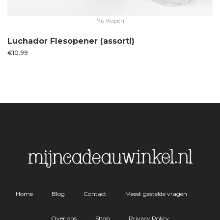
Nu Kopen
Luchador Flesopener (assorti)
€
10.99
Home
Blog
Contact
Meest gestelde vragen
Over ons
Shop
Privacy Policy