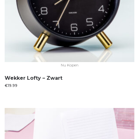
Nu Kopen
Wekker Lofty – Zwart
€
19.99