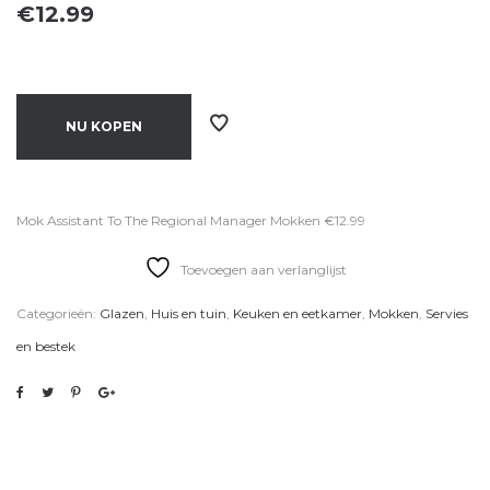
€
12.99
NU KOPEN
Mok Assistant To The Regional Manager Mokken €12.99
Toevoegen aan verlanglijst
Categorieën:
Glazen
,
Huis en tuin
,
Keuken en eetkamer
,
Mokken
,
Servies
en bestek