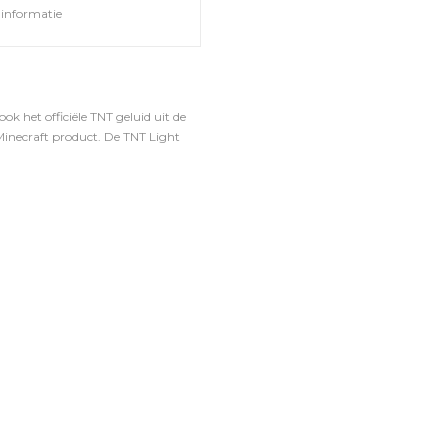
informatie
k het officiële TNT geluid uit de
 Minecraft product. De TNT Light