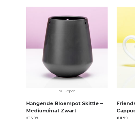
Nu Kopen
Hangende Bloempot Skittle –
Friend
Medium/mat Zwart
Cappu
€
16.99
€
11.99