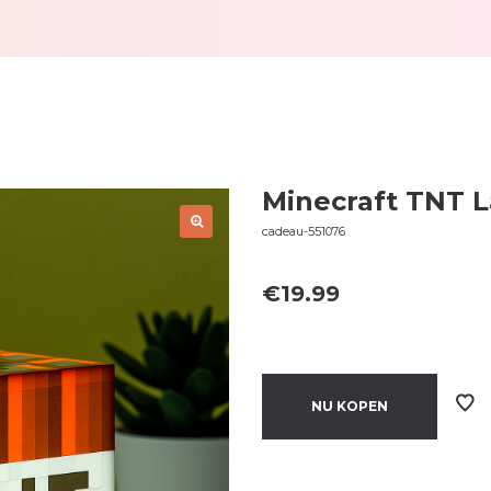
Minecraft TNT 
cadeau-551076
€
19.99
NU KOPEN