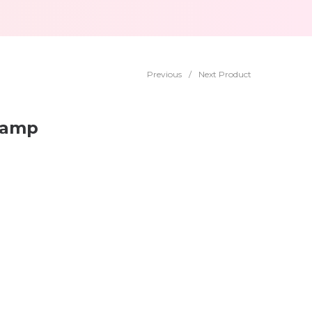
Previous
/
Next Product
Lamp