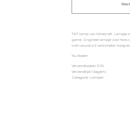
Besc
TNT lamp van Minecraft. Lampje in d
game. Origineel lampje voor fans va
with sound is 9 centimeter hoog en
Nu Kopen
Verzendkosten:3.95
Verzendtijd:1 dag(en)
Categorie: Lampen