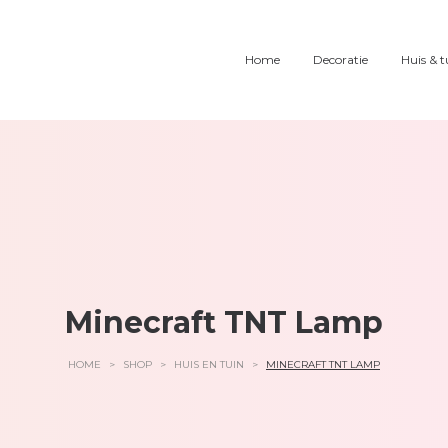
Home
Decoratie
Huis & t
Minecraft TNT Lamp
HOME
>
SHOP
>
HUIS EN TUIN
>
MINECRAFT TNT LAMP