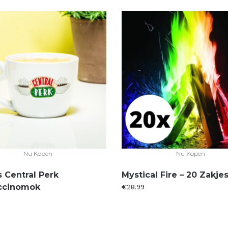
Nu Kopen
Nu Kopen
s Central Perk
Mystical Fire – 20 Zakje
ccinomok
€
28.99