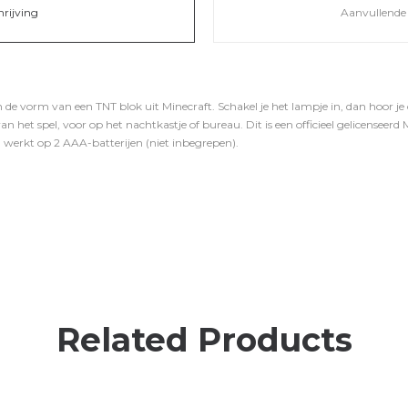
hrijving
Aanvullende 
e vorm van een TNT blok uit Minecraft. Schakel je het lampje in, dan hoor je oo
n het spel, voor op het nachtkastje of bureau. Dit is een officieel gelicenseerd
 werkt op 2 AAA-batterijen (niet inbegrepen).
Related Products