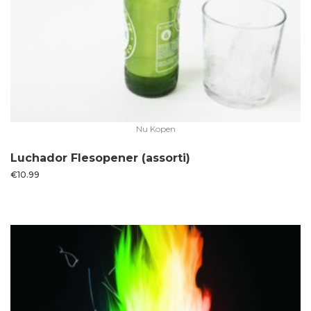
Nu Kopen
Luchador Flesopener (assorti)
€
10.99