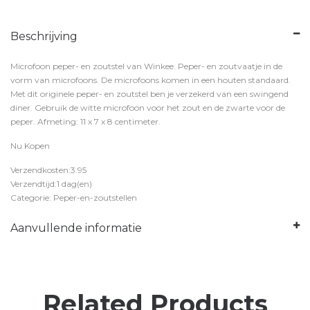
Beschrijving
Microfoon peper- en zoutstel van Winkee. Peper- en zoutvaatje in de
vorm van microfoons. De microfoons komen in een houten standaard.
Met dit originele peper- en zoutstel ben je verzekerd van een swingend
diner. Gebruik de witte microfoon voor het zout en de zwarte voor de
peper. Afmeting: 11 x 7 x 8 centimeter.
Nu Kopen
Verzendkosten:3.95
Verzendtijd:1 dag(en)
Categorie: Peper-en-zoutstellen
Aanvullende informatie
Related Products