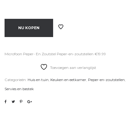
NU KOPEN
Microfoon Peper- En Zoutstel Peper-en-zoutstellen €19.99
Toevoegen aan verlanglijst
Categorieën:
Huis en tuin
,
Keuken en eetkamer
,
Peper-en-zoutstellen
,
Servies en bestek