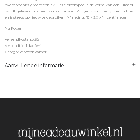
hydrophonics groeitechniek. Deze bloempot in de vorm van een luiaard
wordt geleverd met een zakje chiazaad. Zorgen voor meer groen in huis
en is steeds opnieuw te gebruiken. Afmeting: 18 x 20 x 14 centimeter.
Nu Kopen
Verzendkosten:3.95
Verzendtijd:1 dag(en)
Categorie: Woonkamer
Aanvullende informatie