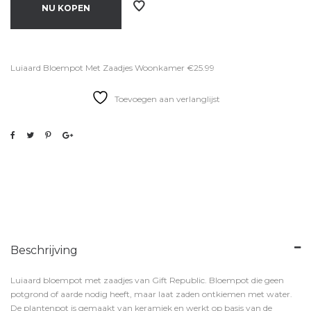
NU KOPEN
Luiaard Bloempot Met Zaadjes Woonkamer €25.99
Toevoegen aan verlanglijst
Beschrijving
Luiaard bloempot met zaadjes van Gift Republic. Bloempot die geen
potgrond of aarde nodig heeft, maar laat zaden ontkiemen met water.
De plantenpot is gemaakt van keramiek en werkt op basis van de