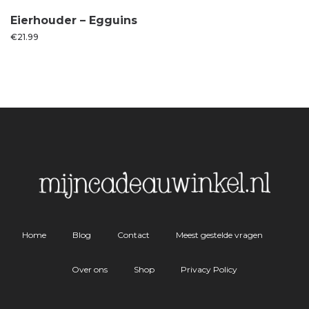
Eierhouder – Egguins
€
21.99
Home
Blog
Contact
Meest gestelde vragen
Over ons
Shop
Privacy Policy