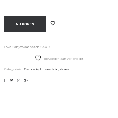
NU KOPEN
Love Hartjesvaas Vazen €40.99
Toevoegen aan verlanglijst
Categorieën:
Decoratie
,
Huis en tuin
,
Vazen