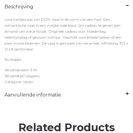
Beschrijving
Love hartjesvaas van DOIY. Vaas in de vorm van een hart. Een
romantische vaas in een vrolijke rode kleur, om cadeau te geven aan
iemand van wie je houdt. Origineel cadeau voor Moederdag,
Valentijnsdag of gewoon zomaar. Geschikt voor enkele takken of een
paar mooie bloemen. De vaas is gemaakt van keramiek. Afmeting: 15,5 x
21 x 8 centimeter.
Nu Kopen
Verzendkosten:3.95
Verzendtijd:1 dag(en)
Categorie: Vazen
Aanvullende informatie
Related Products