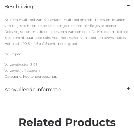
Beschrijving
Kruiden multitool van Kikkerland. Multitool om schil te zesten, kruiden
van takjes te halen, te pellen en snijden en om bierflesjes te openen.
Roestvrij stalen multitool in de vorm van een blad. De Kruiden multitool
is een onmisbaar accessoire voor het maken van stoof- en ovenschotels.
Het blad is 10,5 x 4,5 x 0,5 centimeter groot.
Nu Kopen
Verzendkosten:3.95
Verzendtijd:1 dag(en)
Categorie: Keukengereedschap
Aanvullende informatie
Related Products