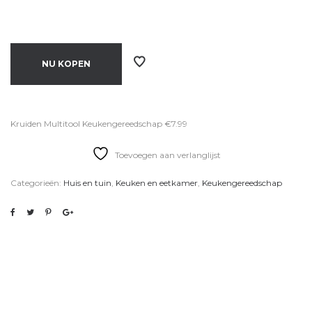
NU KOPEN
Kruiden Multitool Keukengereedschap €7.99
Toevoegen aan verlanglijst
Categorieën:
Huis en tuin
,
Keuken en eetkamer
,
Keukengereedschap