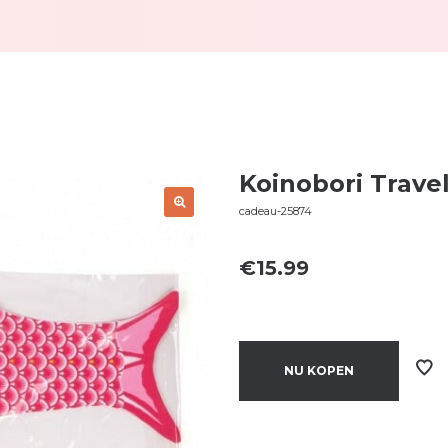
Koinobori Trave
cadeau-25874
€
15.99
NU KOPEN