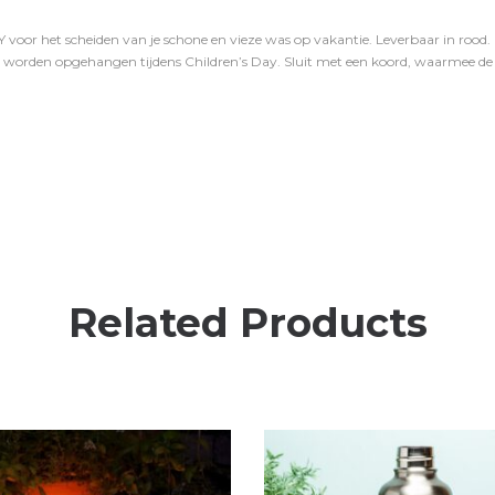
oor het scheiden van je schone en vieze was op vakantie. Leverbaar in rood
e worden opgehangen tijdens Children’s Day. Sluit met een koord, waarmee 
Related Products