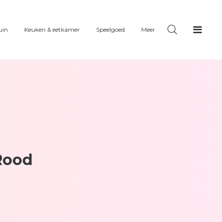
uin
Keuken & eetkamer
Speelgoed
Meer
Rood