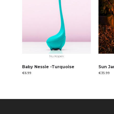
Nu Kopen
Baby Nessie -Turquoise
Sun Jar
€
6.99
€
35.99