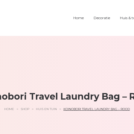
Home
Decoratie
Huis & t
nobori Travel Laundry Bag – 
HOME
>
SHOP
>
HUIS EN TUIN
>
KOINOBORI TRAVEL LAUNDRY BAG – ROOD