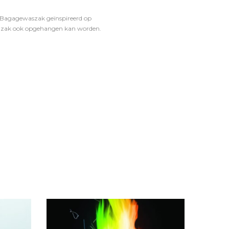
. Bagagewaszak geïnspireerd op
de zak ook opgehangen kan worden.