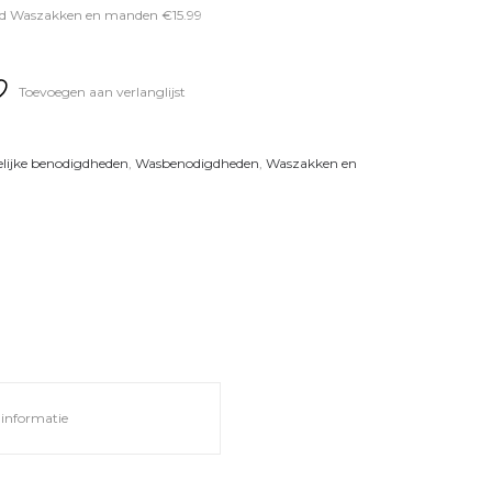
ood Waszakken en manden €15.99
Toevoegen aan verlanglijst
lijke benodigdheden
,
Wasbenodigdheden
,
Waszakken en
informatie