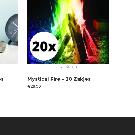
Nu Kopen
es
Mystical Fire – 20 Zakjes
€
28.99