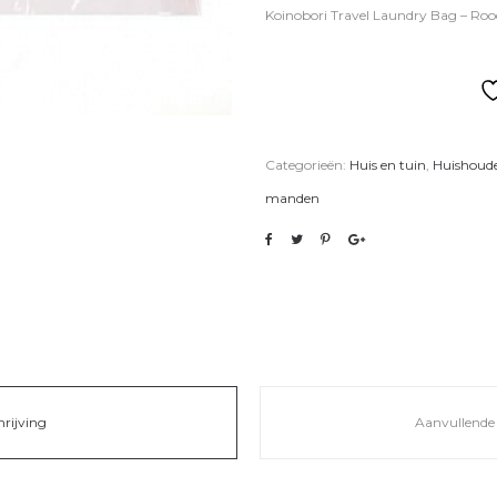
Koinobori Travel Laundry Bag – R
Categorieën:
Huis en tuin
,
Huishoude
manden
hrijving
Aanvullende 