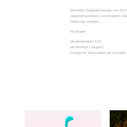
Koinobori bagagewaszak van DOIY v
Japanse koinobori windzakken, di
Materiaal: katoen.
Nu Kopen
Verzendkosten:3.95
Verzendtijd:1 dag(en)
Categorie: Waszakken en manden