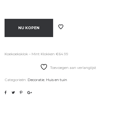
NU KOPEN
Koekoeksklok – Mint Klokken €64.99
Toevoegen aan verlanglijst
Categorieën:
Decoratie
,
Huis en tuin