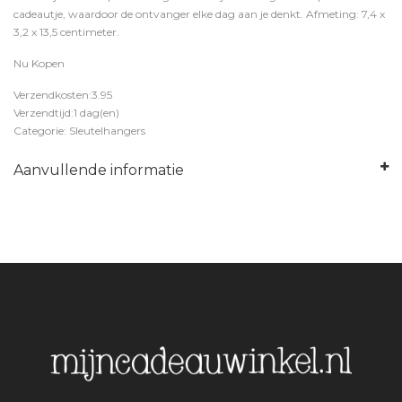
cadeautje, waardoor de ontvanger elke dag aan je denkt. Afmeting: 7,4 x
3,2 x 13,5 centimeter.
Nu Kopen
Verzendkosten:3.95
Verzendtijd:1 dag(en)
Categorie: Sleutelhangers
Aanvullende informatie