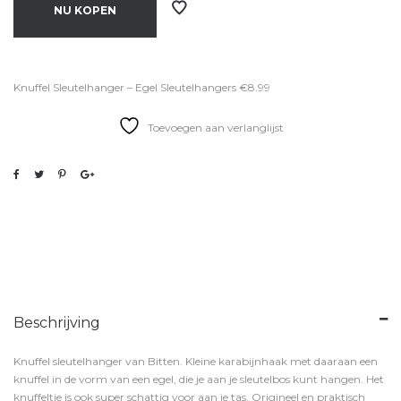
NU KOPEN
Knuffel Sleutelhanger – Egel Sleutelhangers €8.99
Toevoegen aan verlanglijst
Beschrijving
Knuffel sleutelhanger van Bitten. Kleine karabijnhaak met daaraan een
knuffel in de vorm van een egel, die je aan je sleutelbos kunt hangen. Het
knuffeltje is ook super schattig voor aan je tas. Origineel en praktisch