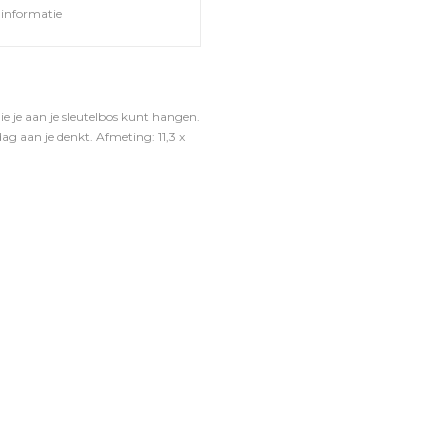
informatie
e je aan je sleutelbos kunt hangen.
dag aan je denkt. Afmeting: 11,3 x