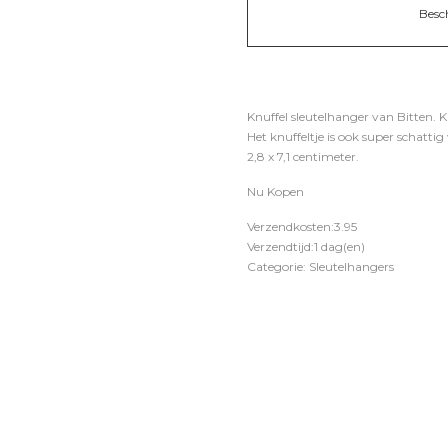
Besc
Knuffel sleutelhanger van Bitten. 
Het knuffeltje is ook super schatti
2,8 x 7,1 centimeter.
Nu Kopen
Verzendkosten:3.95
Verzendtijd:1 dag(en)
Categorie: Sleutelhangers