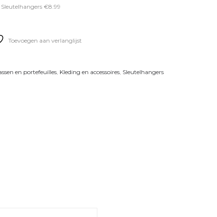
 Sleutelhangers €8.99
Toevoegen aan verlanglijst
ssen en portefeuilles
,
Kleding en accessoires
,
Sleutelhangers