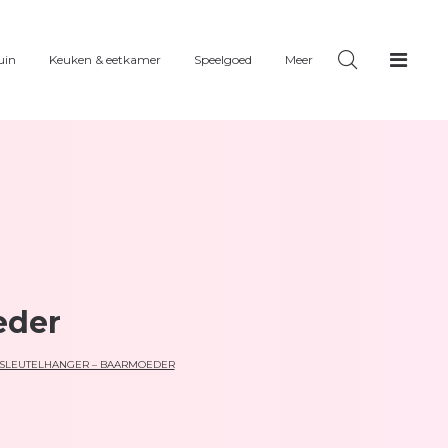
uin
Keuken & eetkamer
Speelgoed
Meer
eder
 SLEUTELHANGER – BAARMOEDER