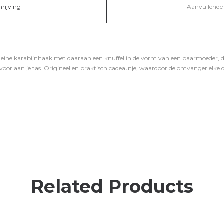
hrijving
Aanvullende 
Kleine karabijnhaak met daaraan een knuffel in de vorm van een baarmoeder, di
g voor aan je tas. Origineel en praktisch cadeautje, waardoor de ontvanger elke 
Related Products