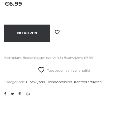
€
6.99
NU KOPEN
Kiemplant Boekenlegger (set Van 3) Bladwijzers €6.99
Toevoegen aan verlanglijst
Categorieën:
Bladwijzers
,
Boekaccessoires
,
Kantoorartikelen