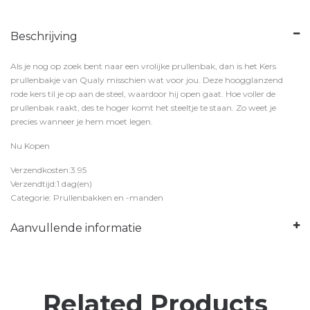
Beschrijving
Als je nog op zoek bent naar een vrolijke prullenbak, dan is het Kers
prullenbakje van Qualy misschien wat voor jou. Deze hoogglanzend
rode kers til je op aan de steel, waardoor hij open gaat. Hoe voller de
prullenbak raakt, des te hoger komt het steeltje te staan. Zo weet je
precies wanneer je hem moet legen.
Nu Kopen
Verzendkosten:3.95
Verzendtijd:1 dag(en)
Categorie: Prullenbakken en -manden
Aanvullende informatie
Related Products