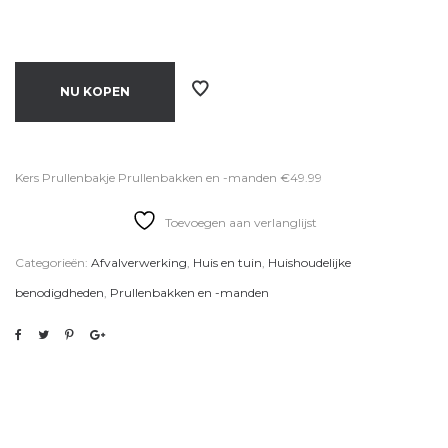
NU KOPEN
Kers Prullenbakje Prullenbakken en -manden €49.99
Toevoegen aan verlanglijst
Categorieën:
Afvalverwerking
,
Huis en tuin
,
Huishoudelijke
benodigdheden
,
Prullenbakken en -manden