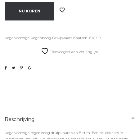
NU KOPEN
Kegelvormige Regenboog Druipkaars Kaarsen €10.99
Toevoegen aan verlanglijst
Beschrijving
Kegelvormige regenboog druipkaars van Bitten. Een druipkaars in
kegelvorm, die wit lijkt, maar aan de binnenkant allerlei kleuren heeft.