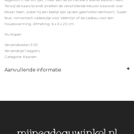
Terwijl de kaars brandt smelten de verschillende kleuren kaarsvet over
elkaar heen, zodat hij een beetje lijkt op een gesmolten eenhoorn. Super
leuk, romantisch cadeautje voor Valentijn of als cadeau voor een
housewarming. Afmeting: 6 x 6 x 20 cm
Nu Kopen
Verzendkosten:3.95
Verzendtijd:1 dag(en)
Categorie: Kaarsen
Aanvullende informatie