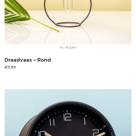
Nu Kopen
Draadvaas – Rond
€
11.99