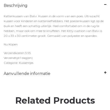
Beschrijving
Kattenkussen van Balvi. Kussen in de vorm van een poes. Ultrazacht
kussen voor kinderen en kattenliefhebbers. Het poezenkussen ligt op de
buik en heeft een schattig uiterlijk. Heel comfortabel om in de rug te
hebben, maar ook om mee te knuffelen. Het Kitty cushion van Balvi is
20 x 33 x 30 centimeter groot. Gemaakt van polyester en spandex.
Nu Kopen
Verzendkosten:3.95
Verzendtijd:1 dag(en)
Categorie: Kussentjes
Aanvullende informatie
Related Products