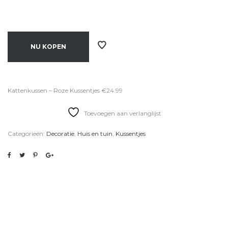
NU KOPEN
Kattenkussen – Roze Kussentjes €24.99
Toevoegen aan verlanglijst
Categorieën:
Decoratie
,
Huis en tuin
,
Kussentjes