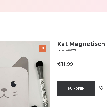
Kat Magnetisch
cadeau-468372
€
11.99
NU KOPEN