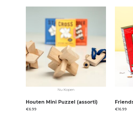
Nu Kopen
Houten Mini Puzzel (assorti)
Friend
€
6.99
€
16.99