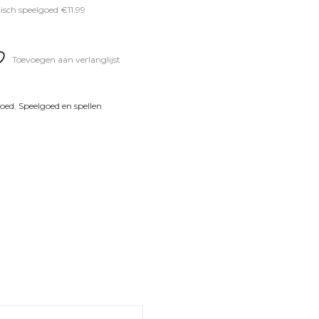
sch speelgoed €11.99
Toevoegen aan verlanglijst
goed
,
Speelgoed en spellen