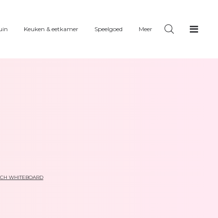
uin
Keuken & eetkamer
Speelgoed
Meer
SCH WHITEBOARD