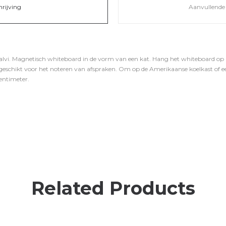
hrijving
Aanvullende 
i. Magnetisch whiteboard in de vorm van een kat. Hang het whiteboard op koel
eschikt voor het noteren van afspraken. Om op de Amerikaanse koelkast of e
centimeter.
Related Products