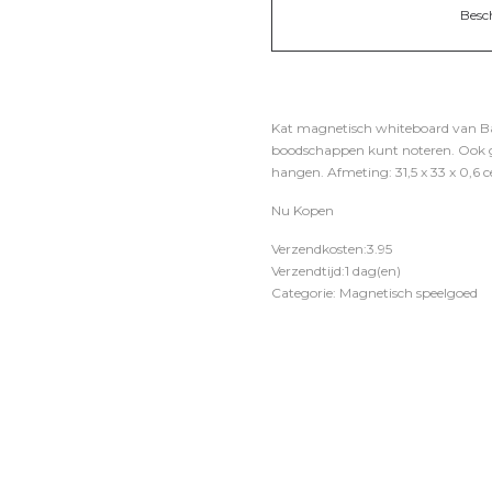
Besc
Kat magnetisch whiteboard van Balv
boodschappen kunt noteren. Ook g
hangen. Afmeting: 31,5 x 33 x 0,6 
Nu Kopen
Verzendkosten:3.95
Verzendtijd:1 dag(en)
Categorie: Magnetisch speelgoed