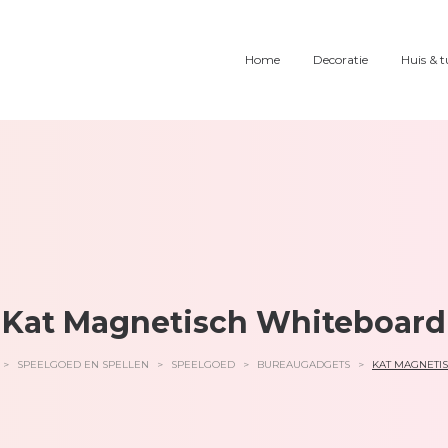
Home
Decoratie
Huis & t
Kat Magnetisch Whiteboard
>
SPEELGOED EN SPELLEN
>
SPEELGOED
>
BUREAUGADGETS
>
KAT MAGNETI