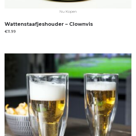
Nu Kopen
Wattenstaafjeshouder – Clownvis
€
11.99