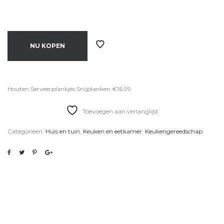
NU KOPEN
Houten Serveerplankjes Snijplanken €16.99
Toevoegen aan verlanglijst
Categorieën:
Huis en tuin
,
Keuken en eetkamer
,
Keukengereedschap