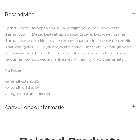
Beschrijving
Herbruikbare ijsblokjes van Fisura. Vrolijke gekleurde ijsblokjes in
diamantvorm. De set bestaat uit 28 roze, groene, blauwe en oranje
diamantvormige ijsklontjes. Leg ze een paar uur in de vriezer en ze zijn
klaar voor gebruik. De ijsklontjes zijn herbruikbaar en kunnen gewoon
afgewassen worden op de hand. Omdat ze zijn gemaakt van plastic,
verdunnen de ijsblokjes je drankje niet. Afmeting: 4 x 3,5 centimeter.
Nu Kopen
Verzendkosten:3.95
Verzendtijd:1 dag(en)
Categorie: Drankenkoelers
Aanvullende informatie