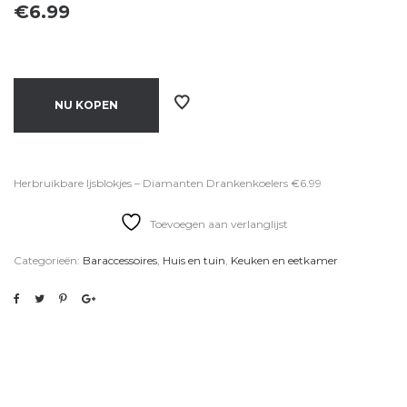
€
6.99
NU KOPEN
Herbruikbare Ijsblokjes – Diamanten Drankenkoelers €6.99
Toevoegen aan verlanglijst
Categorieën:
Baraccessoires
,
Huis en tuin
,
Keuken en eetkamer