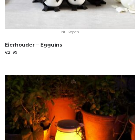
Nu Kopen
Eierhouder – Egguins
€
21.99