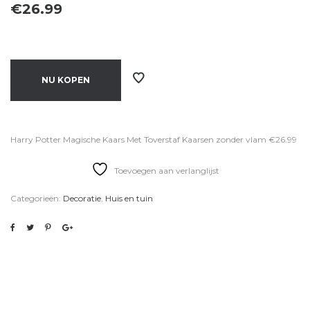
€
26.99
NU KOPEN
Harry Potter Magische Kaars Met Toverstaf Kaarsen zonder vlam €26.99
Toevoegen aan verlanglijst
Categorieën:
Decoratie
,
Huis en tuin