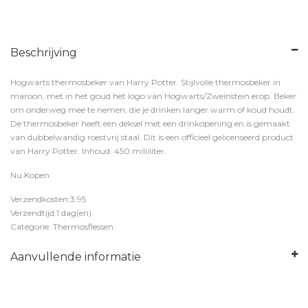
Beschrijving
Hogwarts thermosbeker van Harry Potter. Stijlvolle thermosbeker in
maroon, met in het goud het logo van Hogwarts/Zweinstein erop. Beker
om onderweg mee te nemen, die je drinken langer warm of koud houdt.
De thermosbeker heeft een deksel met een drinkopening en is gemaakt
van dubbelwandig roestvrij staal. Dit is een officieel gelicenseerd product
van Harry Potter. Inhoud: 450 milliliter.
Nu Kopen
Verzendkosten:3.95
Verzendtijd:1 dag(en)
Categorie: Thermosflessen
Aanvullende informatie