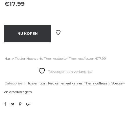
€
17.99
NU KOPEN
Harry Potter Hogwarts Thermosbeker Thermosflessen €17.99
Toevoegen aan verlanglijst
Categorieën:
Huis en tuin
,
Keuken en eetkamer
,
Thermosflessen
,
Voedsel-
en drankdragers