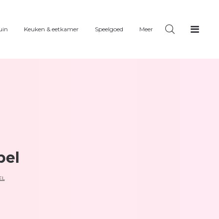
uin
Keuken & eetkamer
Speelgoed
Meer
pel
EL