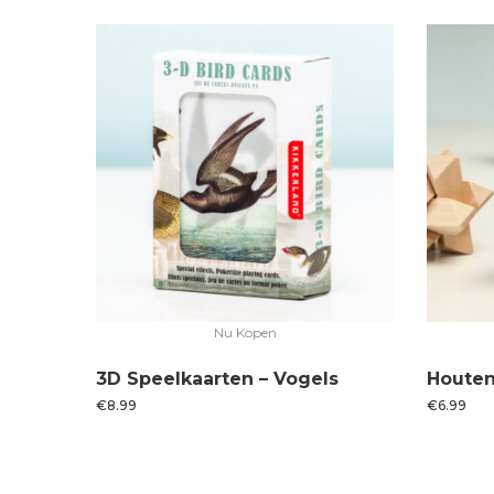
Nu Kopen
3D Speelkaarten – Vogels
Houten 
€
8.99
€
6.99