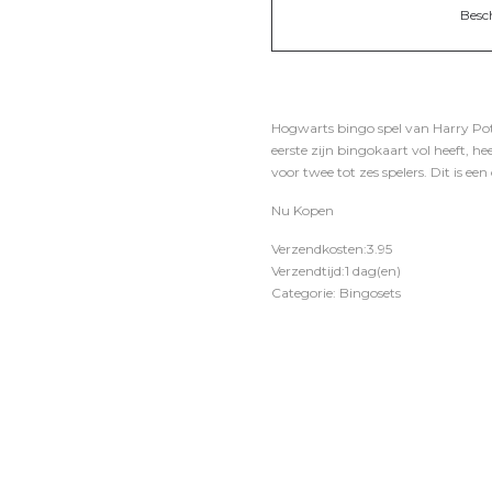
Besc
Hogwarts bingo spel van Harry Pot
eerste zijn bingokaart vol heeft, h
voor twee tot zes spelers. Dit is een
Nu Kopen
Verzendkosten:3.95
Verzendtijd:1 dag(en)
Categorie: Bingosets