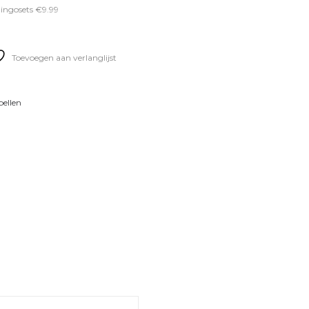
ingosets €9.99
Toevoegen aan verlanglijst
pellen