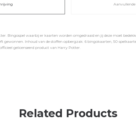
hrijving
Aanvullende 
ter. Bingospel waarbij er kaarten worden omgedraaid en jij deze moet bedekke
eeft gewonnen. Inhoud van de stoffen opbergzak: 6 bingokaarten, 50 spelkaarten 
 officieel gelicenseerd product van Harry Potter.
Related Products