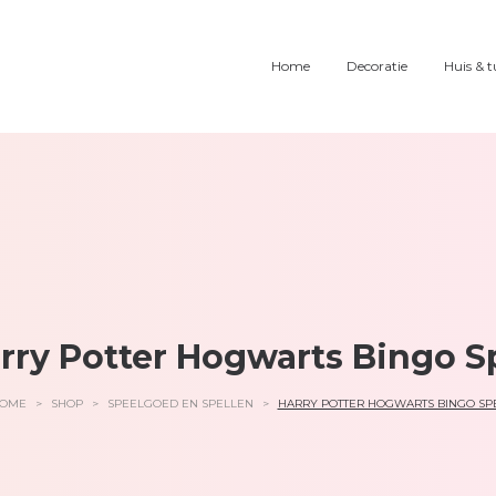
Home
Decoratie
Huis & t
rry Potter Hogwarts Bingo S
OME
>
SHOP
>
SPEELGOED EN SPELLEN
>
HARRY POTTER HOGWARTS BINGO SP