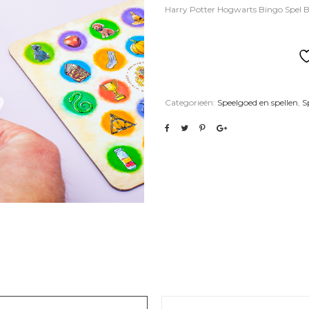
Harry Potter Hogwarts Bingo Spel B
Categorieën:
Speelgoed en spellen
,
S