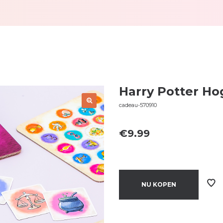
Harry Potter Ho
cadeau-570910
€
9.99
NU KOPEN