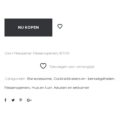
NU KOPEN
Glori Flesopener Flessenopeners €11.99
Toevoegen aan verlanglijst
Categorieën:
Baraccessoires
,
Cocktailshakers en -benodigdheden
,
Flessenopeners
,
Huis en tuin
,
Keuken en eetkamer