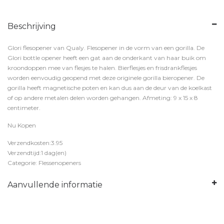
Beschrijving
Glori flesopener van Qualy. Flesopener in de vorm van een gorilla. De
Glori bottle opener heeft een gat aan de onderkant van haar buik om
kroondoppen mee van flesjes te halen. Bierflesjes en frisdrankflesjes
worden eenvoudig geopend met deze originele gorilla bieropener. De
gorilla heeft magnetische poten en kan dus aan de deur van de koelkast
of op andere metalen delen worden gehangen. Afmeting: 9 x 15 x 8
centimeter.
Nu Kopen
Verzendkosten:3.95
Verzendtijd:1 dag(en)
Categorie: Flessenopeners
Aanvullende informatie