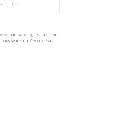
informatie
n elkaar. Deze large kandelaar in
 een housewarming of voor iemand