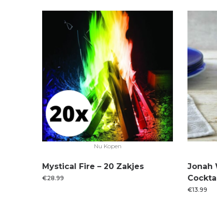
Nu Kopen
Mystical Fire – 20 Zakjes
Jonah 
Cockta
€
28.99
€
13.99