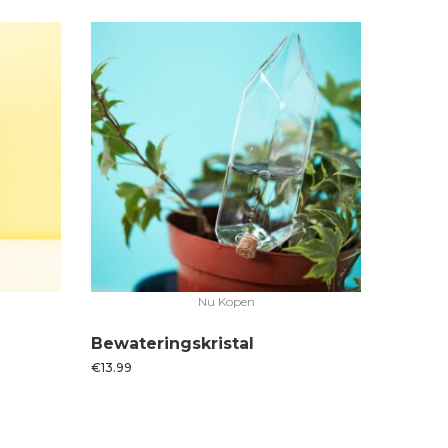
Nu Kopen
Bewateringskristal
€
13.99