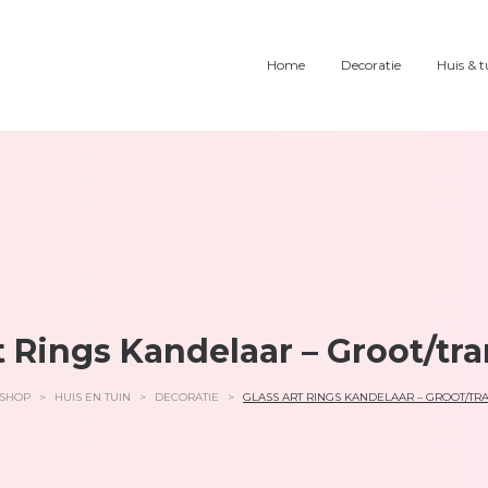
Home
Decoratie
Huis & t
t Rings Kandelaar – Groot/tr
SHOP
>
HUIS EN TUIN
>
DECORATIE
>
GLASS ART RINGS KANDELAAR – GROOT/TR