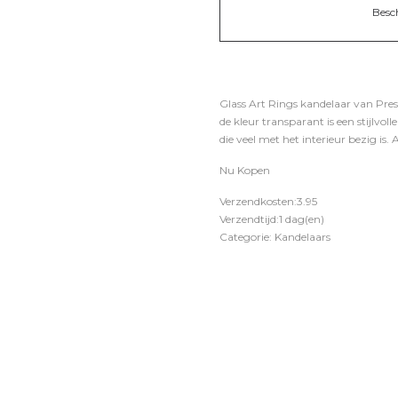
Besc
Glass Art Rings kandelaar van Pres
de kleur transparant is een stijlv
die veel met het interieur bezig is.
Nu Kopen
Verzendkosten:3.95
Verzendtijd:1 dag(en)
Categorie: Kandelaars