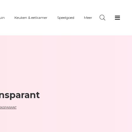
uin
Keuken & eetkamer
Speelgoed
Meer
ansparant
ANSPARANT