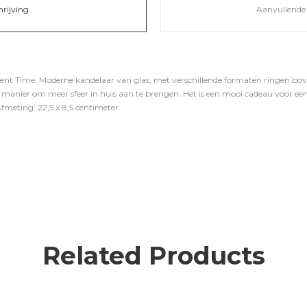
hrijving
Aanvullende 
ent Time. Moderne kandelaar van glas, met verschillende formaten ringen bove
olle manier om meer sfeer in huis aan te brengen. Het is een mooi cadeau voor
 Afmeting: 22,5 x 8,5 centimeter.
Related Products