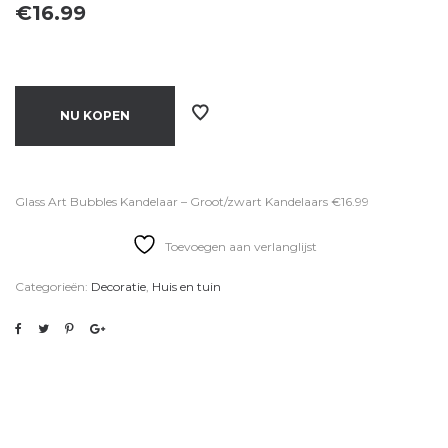
€
16.99
NU KOPEN
Glass Art Bubbles Kandelaar – Groot/zwart Kandelaars €16.99
Toevoegen aan verlanglijst
Categorieën:
Decoratie
,
Huis en tuin