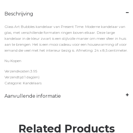
Beschrijving
Glass Art Bubbles kandelaar van Present Time. Moderne kandelaar van
glas, met verschillende formaten ringen boven elkaar. Deze large
kandelaar in de kleur zwart is een stijlvolle manier om meer sfeer in huis
aan te brengen. Het is een mooi cadeau voor een housewarming of voor
iemand die veel met het interieur bezig is. Afmeting: 24 x 8,5 centimeter.
Nu Kopen
Verzendkosten:3.95
Verzendtijd:1 dag(en)
Categorie: Kandelaars
Aanvullende informatie
Related Products