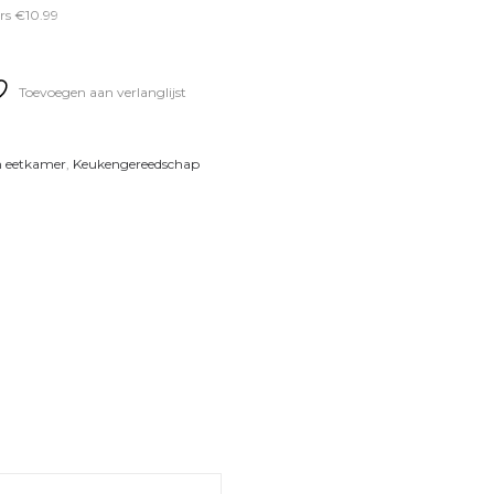
rs €10.99
Toevoegen aan verlanglijst
n eetkamer
,
Keukengereedschap