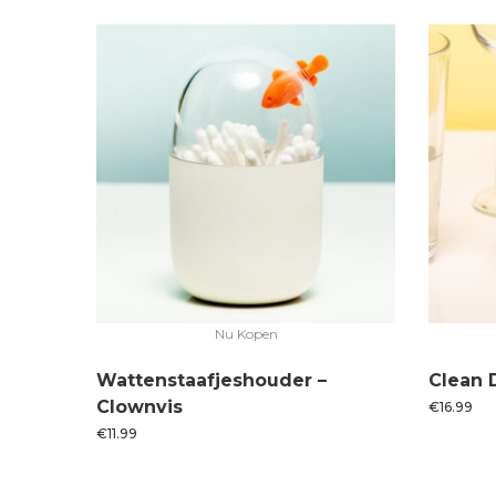
Nu Kopen
Wattenstaafjeshouder –
Clean 
Clownvis
€
16.99
€
11.99