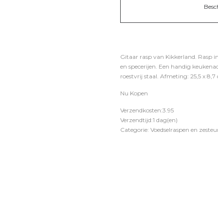
Besc
Gitaar rasp van Kikkerland. Rasp in
en specerijen. Een handig keukenacc
roestvrij staal. Afmeting: 25,5 x 8,7
Nu Kopen
Verzendkosten:3.95
Verzendtijd:1 dag(en)
Categorie: Voedselraspen en zesteu