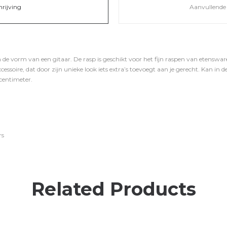
hrijving
Aanvullende 
 de vorm van een gitaar. De rasp is geschikt voor het fijn raspen van etenswar
essoire, dat door zijn unieke look iets extra’s toevoegt aan je gerecht. Kan i
 centimeter.
rs
Related Products