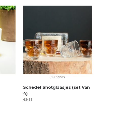
Nu Kopen
Schedel Shotglaasjes (set Van
4)
€
9.99