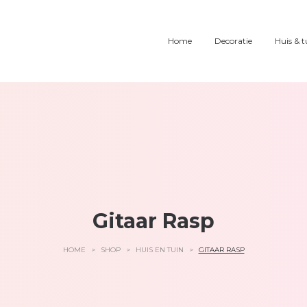
Home
Decoratie
Huis & t
Gitaar Rasp
HOME
>
SHOP
>
HUIS EN TUIN
>
GITAAR RASP