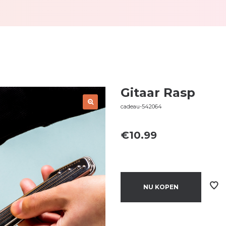
Gitaar Rasp
cadeau-542064
€
10.99
NU KOPEN