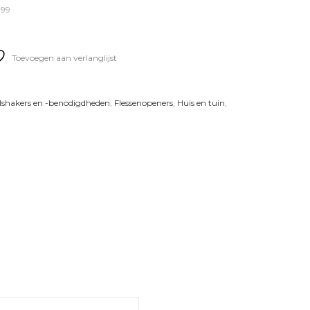
.99
Toevoegen aan verlanglijst
lshakers en -benodigdheden
,
Flessenopeners
,
Huis en tuin
,