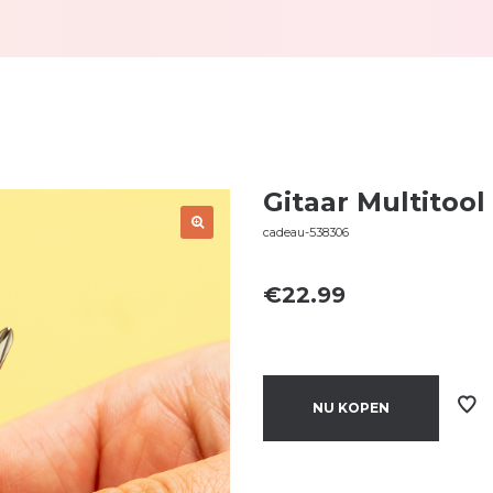
Gitaar Multitool
cadeau-538306
€
22.99
NU KOPEN