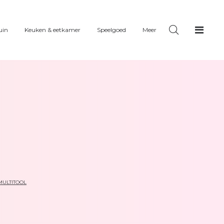
uin
Keuken & eetkamer
Speelgoed
Meer
MULTITOOL