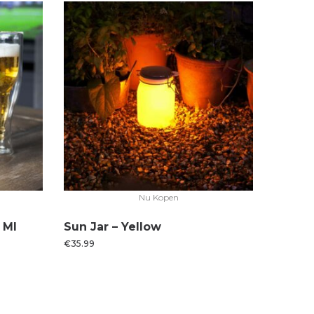
Nu Kopen
 Ml
Sun Jar – Yellow
€
35.99