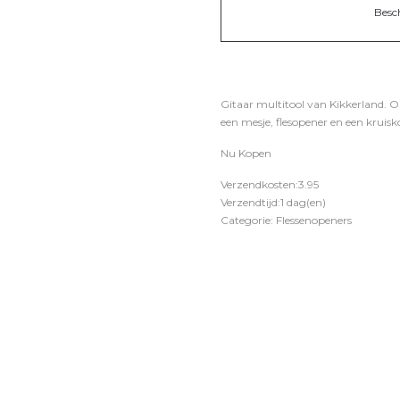
Besc
Gitaar multitool van Kikkerland. Ori
een mesje, flesopener en een kruisk
Nu Kopen
Verzendkosten:3.95
Verzendtijd:1 dag(en)
Categorie: Flessenopeners