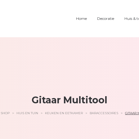
Home
Decoratie
Huis & t
Gitaar Multitool
SHOP
>
HUIS EN TUIN
>
KEUKEN EN EETKAMER
>
BARACCESSOIRES
>
GITAAR 