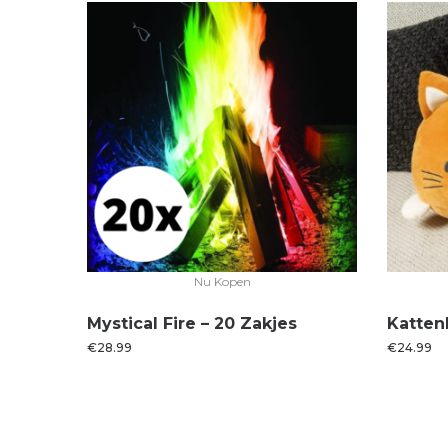
Nu Kopen
Mystical Fire – 20 Zakjes
Katten
€
28.99
€
24.99