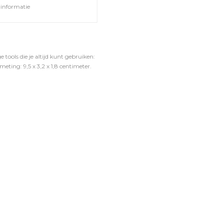
informatie
 tools die je altijd kunt gebruiken:
eting: 9,5 x 3,2 x 1,8 centimeter.