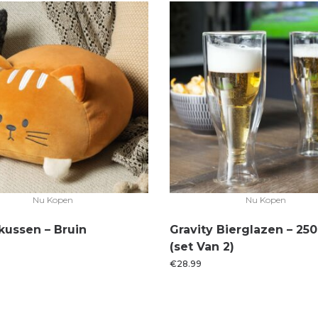
Nu Kopen
Nu Kopen
kussen – Bruin
Gravity Bierglazen – 250
(set Van 2)
€
28.99