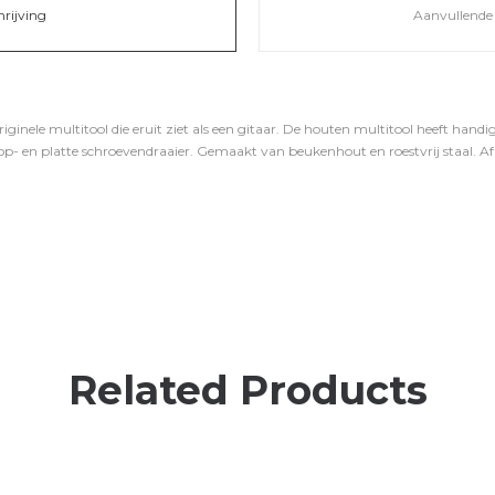
hrijving
Aanvullende 
ginele multitool die eruit ziet als een gitaar. De houten multitool heeft handige
op- en platte schroevendraaier. Gemaakt van beukenhout en roestvrij staal. Afm
Related Products