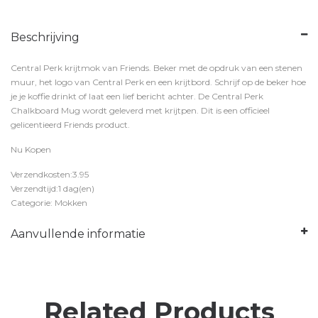
Beschrijving
Central Perk krijtmok van Friends. Beker met de opdruk van een stenen
muur, het logo van Central Perk en een krijtbord. Schrijf op de beker hoe
je je koffie drinkt of laat een lief bericht achter. De Central Perk
Chalkboard Mug wordt geleverd met krijtpen. Dit is een officieel
gelicentieerd Friends product.
Nu Kopen
Verzendkosten:3.95
Verzendtijd:1 dag(en)
Categorie: Mokken
Aanvullende informatie
Related Products