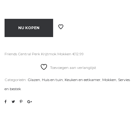
NU KOPEN
Friends Central Perk Krijtmok Mokken €12.99
Toevoegen aan verlanglijst
Categorieën:
Glazen
,
Huis en tuin
,
Keuken en eetkamer
,
Mokken
,
Servies
en bestek