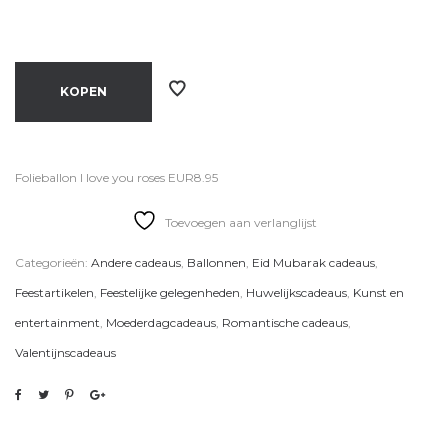
KOPEN
Folieballon I love you roses EUR8.95
Toevoegen aan verlanglijst
Categorieën:
Andere cadeaus
,
Ballonnen
,
Eid Mubarak cadeaus
,
Feestartikelen
,
Feestelijke gelegenheden
,
Huwelijkscadeaus
,
Kunst en
entertainment
,
Moederdagcadeaus
,
Romantische cadeaus
,
Valentijnscadeaus